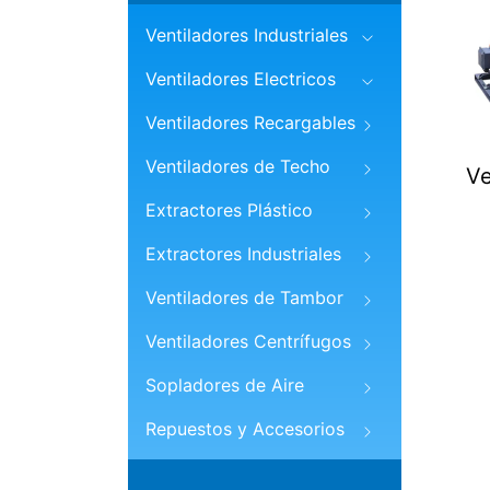
Ventiladores Industriales
Ventiladores Electricos
Ventiladores Recargables
Ventiladores de Techo
Ve
Extractores Plástico
Extractores Industriales
Ventiladores de Tambor
Ventiladores Centrífugos
Sopladores de Aire
Repuestos y Accesorios