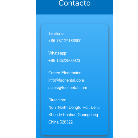
Contacto
Teléfono
:
+86-757-22186800
Whatsapp:
+86-13622500923
Correo Electrónico
:
info@fsoriental.com
sales@fsoriental.com
Dirección:
No.7 North Dongfu Rd., Leliu
Shunde Foshan Guangdong
China 528322